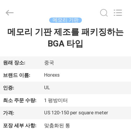
-
2026
HongRuiXing
(Hubei)
Electronics
메모리 기판
Co.,Ltd..
All
메모리 기판 제조를 패키징하는
집
Rights
Reserved.
BGA 타입
제
품
원래 장소:
중국
Horexs
브랜드 이름:
우
UL
인증:
리
최소 주문 수량:
1 평방미터
에
US 120-150 per square meter
가격:
대
포장 세부 사항:
맞춤화된 통