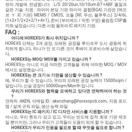
판의 개발에 전념합니다 . L/S 20/20un,10/10um.BT+ABF 물질과
같은 기술. 지원 : 와어어 본딩 기판 와이어 결합(BGA) 기판은 (메모
르 Ｙ IC 기판) MEMS / CMOS, 모듈 (RF, 무선, 블루투스) 2/4/6L
PRIVACY
(1+2+1/2+2+2/1+4+1), 준비 (부리에드 / 막힌 구멍) 플립칩 CSP를
끼워 넣었습니다 ; 다른 사람 울트라 IC 패키지 기판.
POLICY
FAQ :
어디에 HOREXS가 회사 위치입니까 ?
HOREXS 단체는 2개 공장, 오래된 공장을 후이조우 도시 광동에 위
치하게 합니다, 하나가 인 또 다른 것이 후베이 프로비스에 살았습니
다.
HOREXS는 MOQ/ MOV를 가지고 있습니까 ?
HOREXS는 아니오 지금 어떠한 고객들을 위해 어떠한 MOQ / MOV
에서도 설정했습니다.
HOREXS는 큰 크기 ic 기판을 생산할 수 있습니까 ?
예, 우리가 할 수 있습니다, 우리의 오래된 공장 능력이 15000sqm /
달입니다, 신설 공장이 50000sqm/Month 입니다.
우리가 HOREXS와 협력을 모색하고 있다면 연락하여야 하는 것
?
연락처 :AKEN, 이메일 ID : akenzhang@horexspcb.com, 지원 로드
맵 / 설계 규칙 파일, 생산 능력 파일.
HOREXS는 IC 패키지 / IC 디자인 서비스를 지원합니까 ?
아니오, 우리 톤트가 갖고 있고, 우리는 반도체 집적 회로 기판 제조
일 뿐이지만, 그러나 우리가 고객들이 도움이 되게 할 수 있습니다.
HOREXS가 우리가 인용을 필요로 할 때 무엇을 필요로 합니까 ?