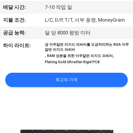
하
배달 시간:
7-10 작업 일
여
지불 조건:
L/C, D/P, T/T, 서부 동맹, MoneyGram
공
공급 능력:
달 당 8000 평방 미터
장
하이 라이트:
금 아주얇은 리지드 피씨비를 도금처리하는 BGA 아주
얇은 리지드 피씨비
여
,
,
RAM 성분을 위한 아주얇은 리지드 피씨비
Plating Gold Ultrathin Rigid PCB
행
최고의 가격
품
질
관
리