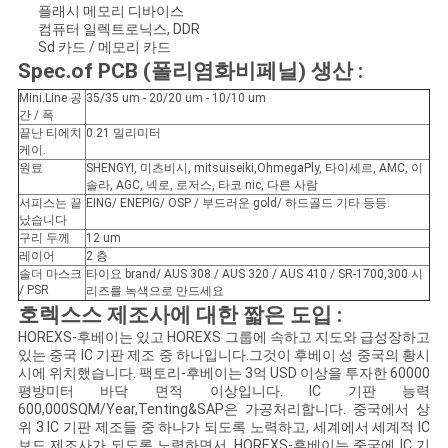
문
플래시 메모리 디바이스
컴퓨터 일렉트로닉스, DDR
을
Sd 카드 / 메모리 카드
Spec.of PCB (폴리염화비페닐) 생산 :
요
Mini.Line 공
35/35 um - 20/20 um - 10/10 um
간 / 폭
구
끝난 티에치
0.21 밀리미터
케이.
하
원료
SHENGYI, 미츠비시, mitsuiseiki,OhmegaPly, 타이세르, AMC, 이
솔라, AGC, 넥로, 로저스, 타코 nic, 다른 사람
서피스는 끝
EING/ ENEPIG/ OSP / 부드러운 gold/ 하드골드 기타 등등.
세
났습니다
구리 두께
12 um
요
레이어
2 층
솔더 마스크
타이요 brand/ AUS 308 / AUS 320 / AUS 410 / SR-1700,300 시
/ PSR
리즈를 녹색으로 만드세요
호렉스스 제조사에 대한 짧은 도입
:
사
HOREXS-후베이는 있고 HOREXS 그룹에 속하고 지도와 급성장하고
이
있는 중국 IC 기판 제조 중 하나입니다.그것이 후베이 성 중국의 황시
시에 위치했습니다. 팩토리-후베이는 3억 USD 이상을 투자한 60000
평방미터 바닥 면적 이상입니다. IC 기판 능력
트
600,000SQM/Year,Tenting&SAP은 가공처리합니다. 중국에서 상
위 3 IC 기판 제조들 중 하나가 되도록 노력하고, 세계에서 세계적 IC
맵
보드 제조사가 되도록 노력하면서, HOREXS-후베이는 중국에 IC 기