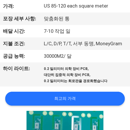
하
US 85-120 each square meter
가격:
여
포장 세부 사항:
맞춤화된 통
공
배달 시간:
7-10 작업 일
장
지불 조건:
L/C, D/P, T/T, 서부 동맹, MoneyGram
여
공급 능력:
30000M2/ 달
행
,
하이 라이트:
0.2 밀리미터 의학 장비 PCB
,
대단히 집중적 의학 장비 PCB
0.2 밀리미터는 회로판을 경로화했습니다
품
질
최고의 가격
관
리