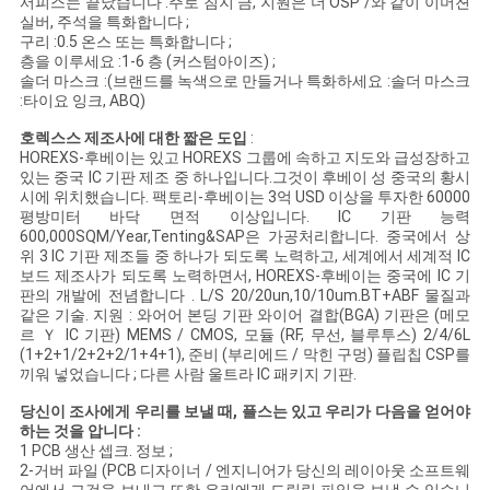
서피스는 끝났습니다 :주로 침지 금, 지원은 더 OSP /와 같이 이머젼
문
실버, 주석을 특화합니다 ;
구리 :0.5 온스 또는 특화합니다 ;
을
층을 이루세요 :1-6 층 (커스텀아이즈) ;
솔더 마스크 :(브랜드를 녹색으로 만들거나 특화하세요 :솔더 마스크
요
:타이요 잉크, ABQ)
구
호렉스스 제조사에 대한 짧은 도입
:
HOREXS-후베이는 있고 HOREXS 그룹에 속하고 지도와 급성장하고
있는 중국 IC 기판 제조 중 하나입니다.그것이 후베이 성 중국의 황시
하
시에 위치했습니다. 팩토리-후베이는 3억 USD 이상을 투자한 60000
평방미터 바닥 면적 이상입니다. IC 기판 능력
세
600,000SQM/Year,Tenting&SAP은 가공처리합니다. 중국에서 상
위 3 IC 기판 제조들 중 하나가 되도록 노력하고, 세계에서 세계적 IC
요
보드 제조사가 되도록 노력하면서, HOREXS-후베이는 중국에 IC 기
판의 개발에 전념합니다 . L/S 20/20un,10/10um.BT+ABF 물질과
같은 기술. 지원 : 와어어 본딩 기판 와이어 결합(BGA) 기판은 (메모
르 Ｙ IC 기판) MEMS / CMOS, 모듈 (RF, 무선, 블루투스) 2/4/6L
사
(1+2+1/2+2+2/1+4+1), 준비 (부리에드 / 막힌 구멍) 플립칩 CSP를
끼워 넣었습니다 ; 다른 사람 울트라 IC 패키지 기판.
이
당신이 조사에게 우리를 보낼 때, 플스는 있고 우리가 다음을 얻어야
하는 것을 압니다 :
트
1 PCB 생산 셉크. 정보 ;
2-거버 파일 (PCB 디자이너 / 엔지니어가 당신의 레이아웃 소프트웨
맵