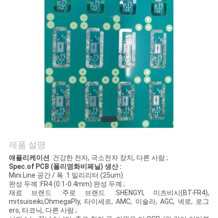
연
락
주
세
요
뉴
제품 설명
스
애플리케이션
:건강한 전자, 극소전자 장치, 다른 사람 ;
Spec.of PCB (폴리염화비페닐) 생산 :
Mini.Line 공간 / 폭 :1 밀리리터 (25um)
인
완성 두께 :FR4 (0.1-0.4mm) 완성 두께 ;
재료 브랜드 :주로 브랜드 :SHENGYI, 미츠비시(BT-FR4),
용
mitsuiseiki,OhmegaPly, 타이세르, AMC, 이솔라, AGC, 넥로, 로그
ers, 타코닉, 다른 사람 ;