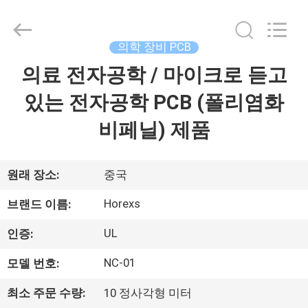
-
2026
HongRuiXing
(Hubei)
Electronics
의학 장비 PCB
Co.,Ltd..
All
의료 전자공학 / 마이크로 듣고
집
Rights
Reserved.
있는 전자공학 PCB (폴리염화
제
비페닐) 제품
품
원래 장소:
중국
우
Horexs
브랜드 이름:
리
UL
인증:
에
NC-01
모델 번호:
대
최소 주문 수량:
10 정사각형 미터