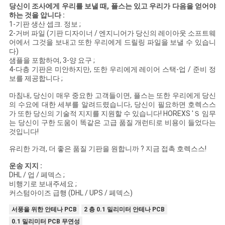
당신이 조사에게 우리를 보낼 때, 플스는 있고 우리가 다음을 얻어야
하는 것을 압니다 :
1-기판 생산 셉크. 정보 ;
PRIVACY
2-거버 파일 (기판 디자이너 / 엔지니어가 당신의 레이아웃 소프트웨
어에서 그것을 보내고 또한 우리에게 드릴링 파일을 보낼 수 있습니
POLICY
다)
샘플을 포함하여, 3-양 요구 ;
4-다층 기판은 미안하지만, 또한 우리에게 레이어 스택-업 / 준비 정
보를 제공합니다 ;
마침내, 당신이 매우 중요한 고객들이면, 플스는 또한 우리에게 당신
의 수요에 대한 세부를 알려드렸습니다, 당신이 필요하면 호렉스스
가 또한 당신의 기술적 지지를 지원할 수 있습니다! HOREXS 'Ｓ 임무
는 당신이 구한 도움이 똑같은 고급 품질 개런티로 비용이 들었다는
것입니다!
유리한 가격, 더 좋은 품질 기판을 원합니까 ? 지금 접촉 호렉스스!
운송 지지 :
DHL / 업 / 페덱스 ;
비행기로 보내주세요 ;
커스텀아이즈 급행 (DHL / UPS / 페덱스)
서풍을 위한 안테나 PCB
2 층 0.1 밀리미터 안테나 PCB
0.1 밀리미터 PCB 무연성