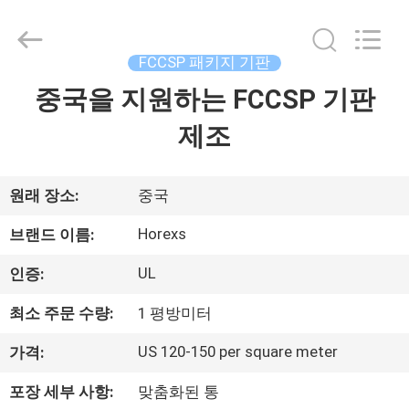
-
2026
HongRuiXing
(Hubei)
Electronics
FCCSP 패키지 기판
Co.,Ltd..
All
중국을 지원하는 FCCSP 기판
집
Rights
Reserved.
제조
제
품
원래 장소:
중국
Horexs
브랜드 이름:
우
UL
인증:
리
최소 주문 수량:
1 평방미터
에
US 120-150 per square meter
가격:
대
포장 세부 사항:
맞춤화된 통