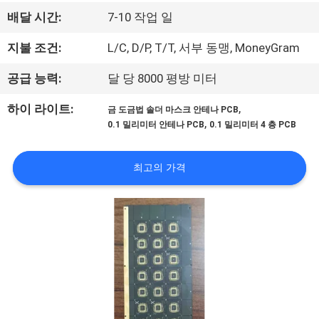
하
배달 시간:
7-10 작업 일
여
지불 조건:
L/C, D/P, T/T, 서부 동맹, MoneyGram
공
공급 능력:
달 당 8000 평방 미터
장
,
하이 라이트:
금 도금법 솔더 마스크 안테나 PCB
,
0.1 밀리미터 안테나 PCB
0.1 밀리미터 4 층 PCB
여
행
최고의 가격
품
질
관
리