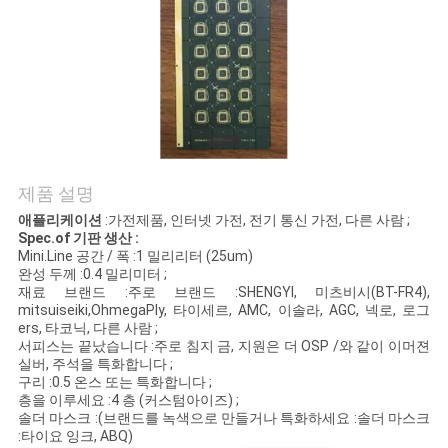
연
락
주
세
제품 설명
요
애플리케이션
:가전제품, 인터넷 가전, 전기 통신 가전, 다른 사람 ;
Spec.of 기판 생산 :
Mini.Line 공간 / 폭 :1 밀리리터 (25um)
뉴
완성 두께 :0.4 밀리미터 ;
재료 브랜드 :주로 브랜드 :SHENGYI, 미츠비시(BT-FR4),
스
mitsuiseiki,OhmegaPly, 타이세르, AMC, 이솔라, AGC, 넥로, 로그
ers, 타코닉, 다른 사람 ;
서피스는 끝났습니다 :주로 침지 금, 지원은 더 OSP /와 같이 이머젼
실버, 주석을 특화합니다 ;
인
구리 :0.5 온스 또는 특화합니다 ;
층을 이루세요 :4 층 (커스텀아이즈) ;
용
솔더 마스크 :(브랜드를 녹색으로 만들거나 특화하세요 :솔더 마스크
:타이요 잉크, ABQ)