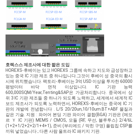
문
을
요
구
하
세
호렉스스 제조사에 대한 짧은 도입
:
HOREXS-후베이는 있고 HOREXS 그룹에 속하고 지도와 급성장하고
요
있는 중국 IC 기판 제조 중 하나입니다.그것이 후베이 성 중국의 황시
시에 위치했습니다. 팩토리-후베이는 3억 USD 이상을 투자한 60000
평방미터 바닥 면적 이상입니다. IC 기판 능력
600,000SQM/Year,Tenting&SAP은 가공처리합니다. 중국에서 상
사
위 3 IC 기판 제조들 중 하나가 되도록 노력하고, 세계에서 세계적 IC
보드 제조사가 되도록 노력하면서, HOREXS-후베이는 중국에 IC 기
판의 개발에 전념합니다 . L/S 20/20un,10/10um.BT+ABF 물질과
이
같은 기술. 지원 : 와어어 본딩 기판 와이어 결합(BGA) 기판은 (메모
르 Ｙ IC 기판) MEMS / CMOS, 모듈 (RF, 무선, 블루투스) 2/4/6L
트
(1+2+1/2+2+2/1+4+1), 준비 (부리에드 / 막힌 구멍) 플립칩 CSP를
끼워 넣었습니다 ; 다른 사람 울트라 IC 패키지 기판.
맵